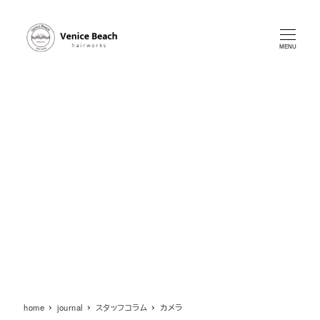
メ
イ
ン
MENU
コ
ン
テ
ン
ツ
へ
移
動
home
journal
スタッフコラム
カメラ