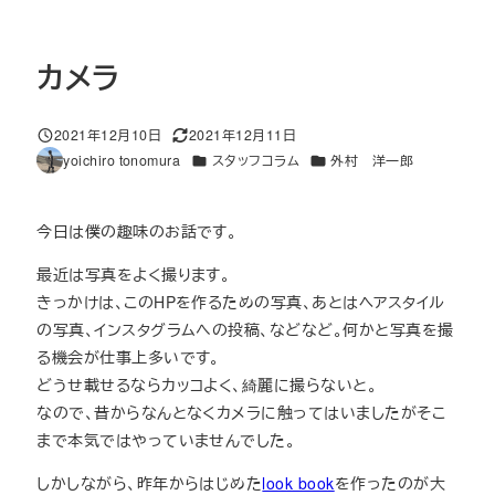
カメラ
2021年12月10日
2021年12月11日
投稿日
更新日
カテゴリー
カテゴリー
yoichiro tonomura
スタッフコラム
外村 洋一郎
著
者
今日は僕の趣味のお話です。
最近は写真をよく撮ります。
きっかけは、このHPを作るための写真、あとはヘアスタイル
の写真、インスタグラムへの投稿、などなど。何かと写真を撮
る機会が仕事上多いです。
どうせ載せるならカッコよく、綺麗に撮らないと。
なので、昔からなんとなくカメラに触ってはいましたがそこ
まで本気ではやっていませんでした。
しかしながら、昨年からはじめた
look book
を作ったのが大