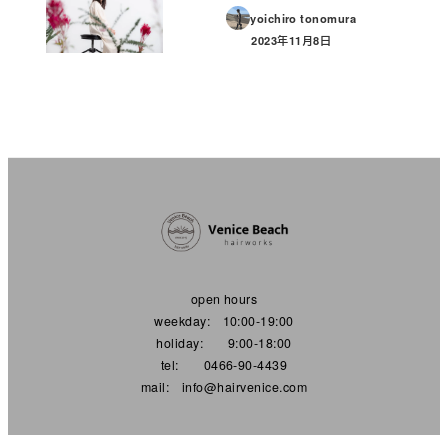
yoichiro tonomura
2023年11月8日
投稿日
open hours
weekday: 10:00-19:00
holiday: 9:00-18:00
tel: 0466-90-4439
mail: info@hairvenice.com